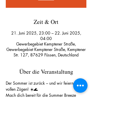
Zeit & Ort
21. Juni 2025, 23:00 – 22. Juni 2025,
04:00
Gewerbegebiet Kemptener Straße,
Gewerbegebiet Kemptener Straße, Kemptener
Str. 127, 87629 Füssen, Deutschland
Über die Veranstaltung
Der Sommer ist zurück – und wir feiern ihn in 
vollen Zügen! ☀️🌊
Mach dich bereit für die Summer Breeze 
Party im Pineapple Club, die heißeste Nacht 
des Sommers!
🎧 Best of Mixed Clubsound mit DJ PARIX
Er bringt die freshesten Beats direkt auf die 