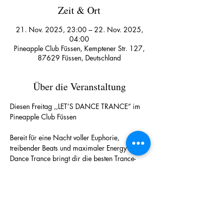
Zeit & Ort
21. Nov. 2025, 23:00 – 22. Nov. 2025,
04:00
Pineapple Club Füssen, Kemptener Str. 127,
87629 Füssen, Deutschland
Über die Veranstaltung
Diesen Freitag ,,LET’S DANCE TRANCE“ im 
Pineapple Club Füssen
Bereit für eine Nacht voller Euphorie, 
treibender Beats und maximaler Energy? Let’s 
Dance Trance bringt dir die besten Trance-
Classics, uplifting Melodien und fette Drops 
direkt auf den Dancefloor des Pineapple 
Clubs!
SPECIAL: Alle Mädels erhalten bis 00:00 Uhr 
freien Eintritt – early vibes sichern und direkt 