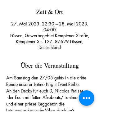
Zeit & Ort
27. Mai 2023, 22:30 – 28. Mai 2023,
04:00
Füssen, Gewerbegebiet Kemptener Straße,
Kemptener Str. 127, 87629 Füssen,
Deutschland
Über die Veranstaltung
Am Samstag den 27/05 gehts in die dritte 
Runde unserer Latino Night Event Reihe.
An den Decks für euch DJ Nicolas Perisse, 
 der Euch mit fetten Afrobeats/ Lantino Sound 
und einer priese Reggaeton die 
Lateinamerikanische Vibes direkt in’s 
Pineapple bringt.     
Wir haben mega Bock, also kommt vorbei 
und feiert all Night Long!
Beginn 22:30