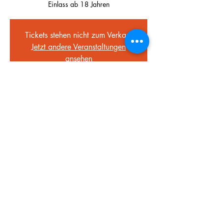
Einlass ab 18 Jahren
Tickets stehen nicht zum Verkauf
Jetzt andere Veranstaltungen
ansehen
Zeit & Ort
24. Aug. 2024, 22:30 – 25. Aug. 2024,
04:00
Gewerbegebiet Kemptener Straße,
Gewerbegebiet Kemptener Straße, Kemptener
Str. 127, 87629 Füssen, Deutschland
Diese Veranstaltung teilen