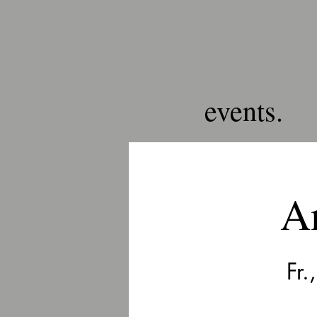
events.
An
Fr.