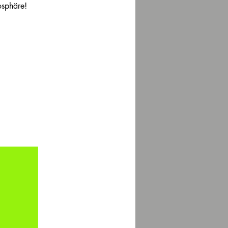
osphäre!