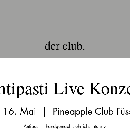
der club.
tipasti Live Konz
, 16. Mai
  |  
Pineapple Club Füs
Antipasti – handgemacht, ehrlich, intensiv.